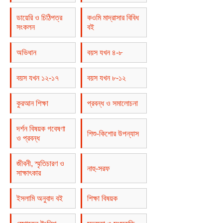
ডায়েরি ও চিঠিপত্র
কওমি মাদ্রাসার বিবিধ
সংকলন
বই
অভিধান
বয়স যখন ৪-৮
বয়স যখন ১২-১৭
বয়স যখন ৮-১২
কুরআন শিক্ষা
প্রবন্ধ ও সমালোচনা
দর্শন বিষয়ক গবেষণা
শিশু-কিশোর উপন্যাস
ও প্রবন্ধ
জীবনী, স্মৃতিচারণ ও
নাহু-সরফ
সাক্ষাৎকার
ইসলামি অনুবাদ বই
শিক্ষা বিষয়ক