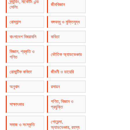
ব্র্যান্ডিং, মার্কেটিং এন্ড
জীববিজ্ঞান
সেলিং
রোম্যান্স
বঙ্গবন্ধু ও মুক্তিযুদ্ধ
বাংলাদেশ বিষয়াবলি
কবিতা
বিজ্ঞান, প্রকৃতি ও
ভৌতিক অ্যাডভেঞ্চার
গণিত
রোমান্টিক কবিতা
জীবনী ও ডায়েরি
অনুবাদ
রসায়ন
গণিত, বিজ্ঞান ও
সাক্ষাৎকার
প্রযুক্তি
গোয়েন্দা,
সমাজ ও সংস্কৃতি
অ্যাডভেঞ্চার, রহস্য