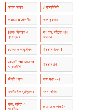
হালাল হারাম
প্রোডাক্টিভিটি
তরজমা ও তাফসীর
আল কুরআন
শিরক, বিদয়াত ও
দাওয়াহ, দ্বীনের পথে
কুসংস্কার
আহ্বান
ভেষজ ও আয়ুর্বেদিক
ইসলামি গবেষণা
ইসলামি শাসনব্যবস্থা
ইসলামি গল্প
ও রাজনীতি
জীবনী গ্রন্থ
বয়স যখন ০-৪
রাজনৈতিক ব্যক্তিত্ব
বাংলা কবিতা
ছড়া, কবিতা ও
জামাতে জালালাইন
আবৃত্তি