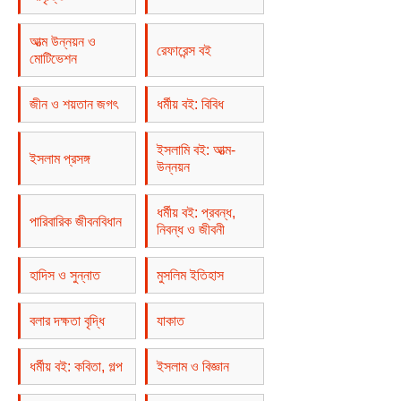
আত্ম উন্নয়ন ও
রেফারেন্স বই
মোটিভেশন
জীন ও শয়তান জগৎ
ধর্মীয় বই: বিবিধ
ইসলামি বই: আত্ম-
ইসলাম প্রসঙ্গ
উন্নয়ন
ধর্মীয় বই: প্রবন্ধ,
পারিবারিক জীবনবিধান
নিবন্ধ ও জীবনী
হাদিস ও সুন্নাত
মুসলিম ইতিহাস
বলার দক্ষতা বৃদ্ধি
যাকাত
ধর্মীয় বই: কবিতা, গল্প
ইসলাম ও বিজ্ঞান