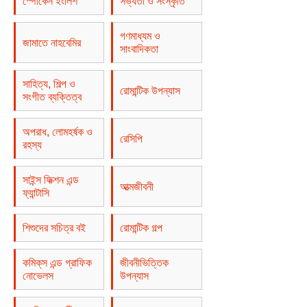
স্পোকেন ইংলিশ
সভ্যতা ও সংস্কৃতি
গণমাধ্যম ও
জামাতে নাহবেমির
সাংবাদিকতা
সাহিত্য, শিল্প ও
রোমান্টিক উপন্যাস
সংগীত ব্যক্তিত্ব
অপরাধ, লোমহর্ষক ও
রেসিপি
রহস্য
সাইন্স ফিক্শন এন্ড
আত্মজীবনী
ফ্যান্টাসি
শিশুদের সচিত্র বই
রোমান্টিক গল্প
কমিক্‌স এন্ড গ্রাফিক
জীবনীভিত্তিক
নোভেলস
উপন্যাস