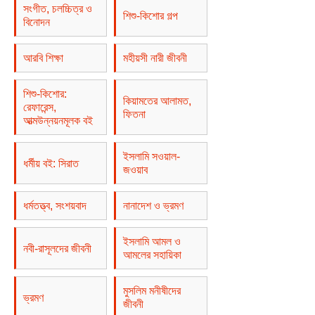
সংগীত, চলচ্চিত্র ও
শিশু-কিশোর গল্প
বিনোদন
আরবি শিক্ষা
মহীয়সী নারী জীবনী
শিশু-কিশোর:
কিয়ামতের আলামত,
রেফারেন্স,
ফিতনা
আত্মউন্নয়নমূলক বই
ইসলামি সওয়াল-
ধর্মীয় বই: সিরাত
জওয়াব
ধর্মতত্ত্ব, সংশয়বাদ
নানাদেশ ও ভ্রমণ
ইসলামি আমল ও
নবী-রাসূলদের জীবনী
আমলের সহায়িকা
মুসলিম মনীষীদের
ভ্রমণ
জীবনী