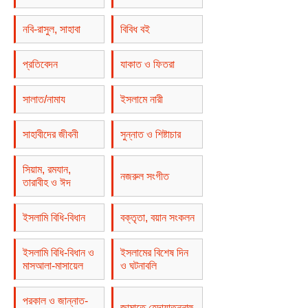
নবি-রাসুল, সাহাবা
বিবিধ বই
প্রতিবেদন
যাকাত ও ফিতরা
সালাত/নামায
ইসলামে নারী
সাহাবীদের জীবনী
সুন্নাত ও শিষ্টাচার
সিয়াম, রমযান,
নজরুল সংগীত
তারাবীহ ও ঈদ
ইসলামি বিধি-বিধান
বক্তৃতা, বয়ান সংকলন
ইসলামি বিধি-বিধান ও
ইসলামের বিশেষ দিন
মাসআলা-মাসায়েল
ও ঘটনাবলি
পরকাল ও জান্নাত-
জামাতে হেদায়াতুন্নাহু