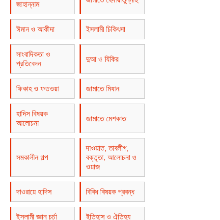
জাহান্নাম
ঈমান ও আকীদা
ইসলামী চিকিৎসা
সাংবাদিকতা ও
দুআ ও যিকির
প্রতিবেদন
ফিকাহ ও ফতওয়া
জামাতে মিযান
হাদিস বিষয়ক
জামাতে মেশকাত
আলোচনা
দাওয়াত, তাবলীগ,
সমকালীন গল্প
বক্তৃতা, আলোচনা ও
ওয়াজ
দাওরায়ে হাদিস
বিবিধ বিষয়ক প্রবন্ধ
ইসলামী জ্ঞান চর্চা
ইতিহাস ও ঐতিহ্য