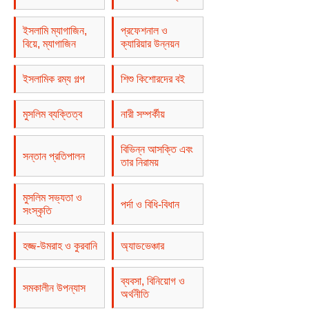
ইসলামি ম্যাগাজিন,
প্রফেশনাল ও
বিয়ে, ম্যাগাজিন
ক্যারিয়ার উন্নয়ন
ইসলামিক রম্য গল্প
শিশু কিশোরদের বই
মুসলিম ব্যক্তিত্ব
নারী সম্পর্কীয়
বিভিন্ন আসক্তি এবং
সন্তান প্রতিপালন
তার নিরাময়
মুসলিম সভ্যতা ও
পর্দা ও বিধি-বিধান
সংস্কৃতি
হজ্জ-উমরাহ ও কুরবানি
অ্যাডভেঞ্চার
ব্যবসা, বিনিয়োগ ও
সমকালীন উপন্যাস
অর্থনীতি