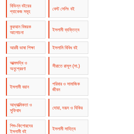
বিভিন্ন বইয়ের
বেস্ট সেলিং বই
প্যাকেজ সমূহ
কুরআন বিষয়ক
ইসলামী ব্যক্তিত্ব
আলোচনা
আরবী ভাষা শিক্ষা
ইসলামি বিবিধ বই
আত্মশুদ্ধি ও
সীরাতে রাসূল (সা.)
অনুপ্রেরণা
পরিবার ও সামাজিক
ইসলামী বয়ান
জীবন
আধ্যাত্মিকতা ও
দোয়া, দরূদ ও যিকির
সুফিবাদ
শিশু-কিশোরদের
ইসলামী সাহিত্য
ইসলামী বই