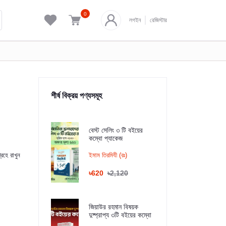
0
লগইন
রেজিস্টার
শীর্ষ বিক্রয় পণ্যসমূহ
বেস্ট সেলিং ৩ টি বইয়ের
কম্বো প্যাকেজ
রহে রাখুন
ইমাম তিরমিযী (রঃ)
৳620
৳2,120
জিয়াউর রহমান বিষয়ক
দুষ্প্রাপ্য ৩টি বইয়ের কম্বো