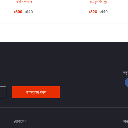
আরিফ আজাদ
মাহমুদ বিন নূর
৳500
৳640
৳326
৳440
অনু
সাবস্ক্রাইব করুন
যোগাযোগ
আমা