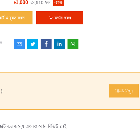
৳1,000
৳3,910
/পিস
-74%
কার্ট এ যুক্ত করুন
অর্ডার করুন
ন:
 )
রিভিউ লিখুন
ডাক্ট এর জন্যে এখনও কোন রিভিউ নেই