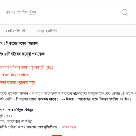
বেস্ট সেলিং বই
সমস্ত ক্যাটাগরি
লিং ৫টি বইয়ের কম্বো প্যাকেজ
লিং ৫টি বইয়ের কম্বো প্যাকেজ
ল্লামা সফিউর রহমান মুবারকপুরী (রহ.)
:
মাকতাবায়ে জাকারিয়া
ভিন্ন বইয়ের প্যাকেজ সমূহ
ত্বহা ‍মুহাম্মাদ আদনান এবং শায়খ আহমাদুল্লাহ সাহেবের সাজেস্টকৃত আন্তর্জাতিক বেস্ট সেলার ৫টি বই সংগ্
স্ট সেলিং ৫টি বইয়ের কম্বো
প্যাকেজ মাত্র ১০০০ টাকায়
। প্যাকেজের সাথে 'হিসনুল মুসলিম' বই ফ্রি।
নাম : আর রাহিকুল মাখতুম
্যা : ৮০০
 নাম: মাকতাবায়ে জাকারিয়া
লিটি : ক্রিম কালার অফসেট পেপার(প্রিমিয়াম...
আরও পড়ুন