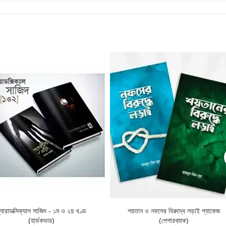
্যারাডক্সিক্যাল সাজিদ - ১ম ও ২য় খণ্ড
শয়তান ও নফসের বিরুদ্ধে লড়াই প্যাকেজ
(হার্ডকভার)
(পেপারব্যাক)