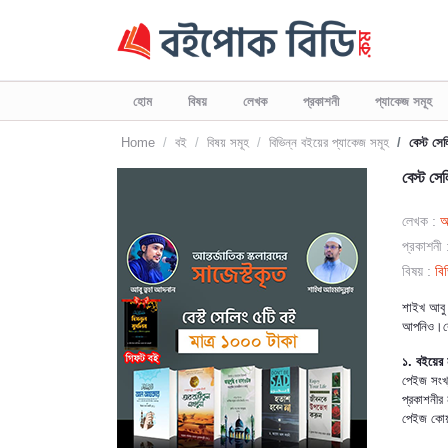
হোম
বিষয়
লেখক
প্রকাশনী
প্যাকেজ সমূহ
Home
বই
বিষয় সমূহ
বিভিন্ন বইয়ের প্যাকেজ সমূহ
বেস্ট সে
বেস্ট সে
লেখক :
আ
প্রকাশনী 
বিষয় :
বি
শাইখ আবু 
আপনিও।বে
১. বইয়ের 
পেইজ সংখ
প্রকাশনীর
পেইজ কোয়া