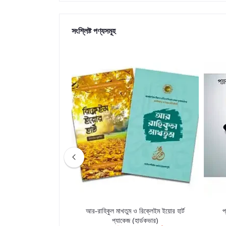
সংশ্লিষ্ট পণ্যসমূহ
তির বেস্ট সেলিং ২ টি বই
আর-রাহিকুল মাখতুম ও রিক্লেইম ইয়োর হার্ট
প
প্যাকেজ (হার্ডকভার)