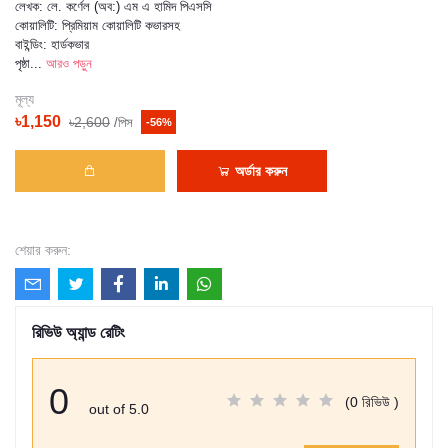
লেখক: লে. কর্ণেল (অব:) এম এ হামিদ পিএসসি
কোয়ালিটি: প্রিমিয়াম কোয়ালিটি কভারসহ
বাইন্ডিং: হার্ডকভার
পৃষ্ঠা...
আরও পড়ুন
মূল্য
৳1,150
৳2,600
/পিস
-56%
অর্ডার করুন
শেয়ার করুন:
রিভিউ অ্যান্ড রেটিং
0
(0 রিভিউ )
out of 5.0