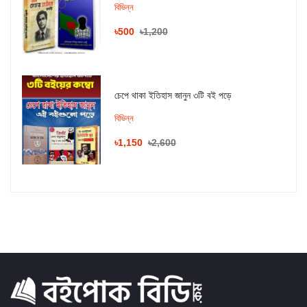
বিভিন্ন
৳500
৳1,200
চেপে থাকা ইতিহাস জানুন ৩টি বই পড়ে
বিভিন্ন
৳1,150
৳2,600