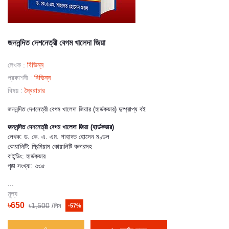
জননন্দিত দেশনেত্রী বেগম খালেদা জিয়া
লেখক :
বিভিন্ন
প্রকাশনী :
বিভিন্ন
বিষয় :
স্বৈরাচার
জননন্দিত দেশনেত্রী বেগম খালেদা জিয়ার (হার্ডকভার) দুষ্প্রাপ্য বই
জননন্দিত দেশনেত্রী বেগম খালেদা জিয়া (হার্ডকভার)
লেখক: ড. কে. এ. এম. শাহাদত হোসেন মণ্ডল
কোয়ালিটি: প্রিমিয়াম কোয়ালিটি কভারসহ
বাইন্ডিং: হার্ডকভার
পৃষ্ঠা সংখ্যা: ৩৩৫
...
মূল্য
৳650
৳1,500
/পিস
-57%