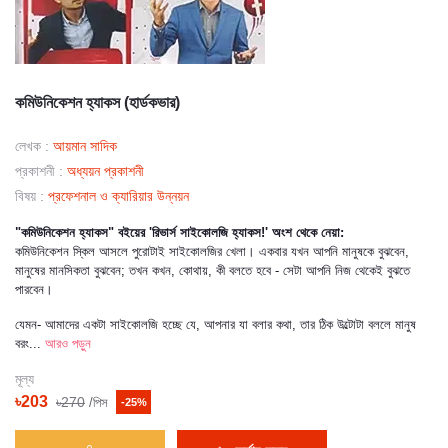
কমিউনিকেশন হ্যাকস (হার্ডকভার)
লেখক :
আয়মান সাদিক
প্রকাশনী :
অধ্যয়ন প্রকাশনী
বিষয় :
প্রফেশনাল ও ক্যারিয়ার উন্নয়ন
"কমিউনিকেশন হ্যাকস" বইয়ের 'রিভার্স সাইকোলজি হ্যাকস!' অংশ থেকে নেয়া:
কমিউনিকেশন স্কিল আসলে পুরোটাই সাইকোলজির খেলা। একবার যখন আপনি মানুষকে বুঝবেন,
মানুষের মানসিকতা বুঝবেন; তখন কখন, কোথায়, কী বলতে হবে - সেটা আপনি নিজ থেকেই বুঝতে
পারবেন।
যেমন- আমাদের একটা সাইকোলজি হচ্ছে যে, আপনার যা বলার কথা, তার ঠিক উল্টোটা বললে মানুষ
বরং...
আরও পড়ুন
মূল্য
৳203
৳270
/পিস
-25%