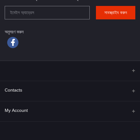
সাবস্ক্রাইব করুন
অনুসরণ করুন
Contacts
Address
My Account
Phone
Login
০১৬৭০-৮২৫৬৬১