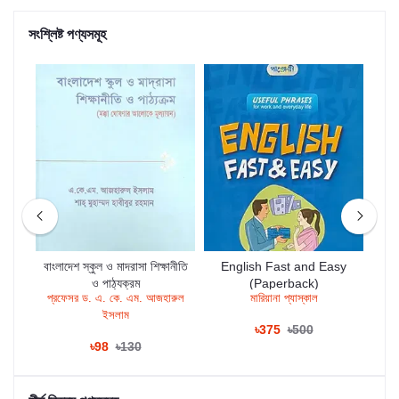
সংশ্লিষ্ট পণ্যসমূহ
f
বাংলাদেশ স্কুল ও মাদরাসা শিক্ষানীতি
English Fast and Easy
)
ও পাঠ্যক্রম
(Paperback)
প্রফেসর ড. এ. কে. এম. আজহারুল
মারিয়ানা প্যাস্কাল
ইসলাম
৳375
৳500
৳98
৳130