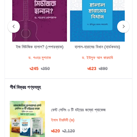
ইজ মিউজিক হালাল? (পেপারব্যাক)
হালাল-হারামের বিধান (হার্ডকভার)
ড. গওহর মুশতাক
ড. ইউসুফ আল কারযাবি
শাই
৳245
৳350
৳623
৳890
শীর্ষ বিক্রয় পণ্যসমূহ
বেস্ট সেলিং ৩ টি বইয়ের কম্বো প্যাকেজ
ইমাম তিরমিযী (রঃ)
৳620
৳2,120