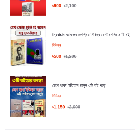
৳900
৳2,100
স্বৈরাচার আমলের জনপ্রিয় নিষিদ্ধ বেস্ট সেলিং ২ টি বই
বিভিন্ন
৳500
৳1,200
চেপে থাকা ইতিহাস জানুন ৩টি বই পড়ে
বিভিন্ন
৳1,150
৳2,600