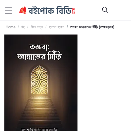
Home
বই
বিষয় সমূহ
হালাল হারাম
তওবা: জান্নাতের সিঁড়ি (পেপারব্যাক)