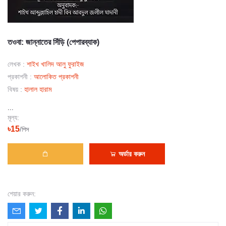
তওবা: জান্নাতের সিঁড়ি (পেপারব্যাক)
লেখক :
শাইখ খালিদ আলু ফুরাইজ
প্রকাশনী :
আলোকিত প্রকাশনী
বিষয় :
হালাল হারাম
...
মূল্য:
৳15
/পিস
অর্ডার করুন
শেয়ার করুন: