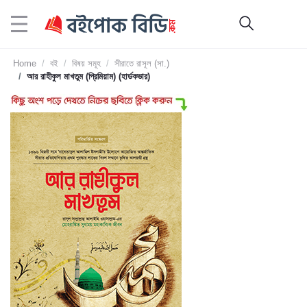
Home
বই
বিষয় সমূহ
সীরাতে রাসূল (সা.)
আর রাহীকুল মাখতুম (প্রিমিয়াম) (হার্ডকভার)