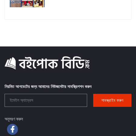
নিয়মিত আপডেটের জন্য আমাদের নিউজলেটার সাবস্ক্রিপশন করুন
সাবস্ক্রাইব করুন
অনুসরণ করুন