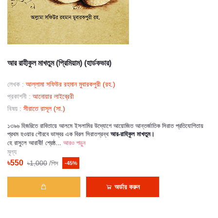
আর রাহীকুল মাখতুম (প্রিমিয়াম) (হার্ডকভার)
লেখক :
আল্লামা সফিউর রহমান মুবারকপুরী (রহ.)
প্রকাশনী :
আনোয়ার লাইব্রেরী
বিষয় :
সীরাতে রাসূল (সা.)
১৩৯৬ হিজরিতে রাবিতায়ে আলমে ইসলামির উদ্যোগে আয়োজিত আন্তর্জাতিক সিরাত প্রতিযোগিতায়
প্রথম হওয়ার গৌরবে ভাস্বর এক বিরল সিরাতগ্রন্থ
আর-রাহিকুল মাখতুম।
হে রাসুলে আরাবী! শ্রেষ্ঠ...
আরও পড়ুন
মূল্য
৳550
৳1,000
/পিস
-45%
অর্ডার করুন